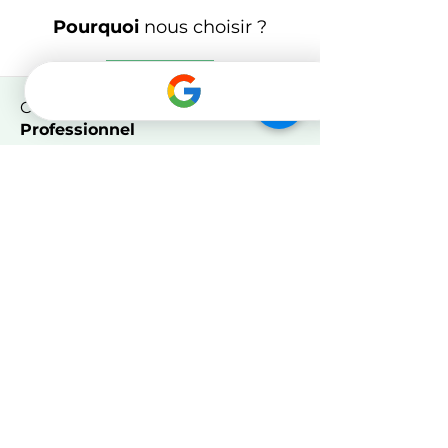
Pourquoi
nous choisir ?
Confiez votre Pré-état à un
Professionnel
Nous sommes les seuls à proposer la
rédaction de votre Pré-état daté par un
véritable juriste expert copropriété.
Votre Pré-état daté bénéficie d'une
relecture systématique par un avocat
spécialisé avant de vous être envoyé.
Enfin, notre Pré-état daté utilise une
trame validée par le Conseil supérieur
du Notariat.
Faites des
économies
importantes