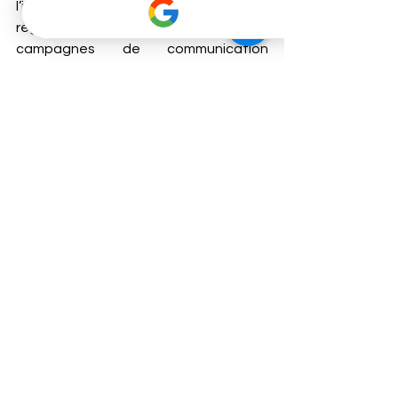
l’immeuble. Mettre en place un 
règlement intérieur clair et des 
campagnes de communication 
internes est un levier simple mais 
efficace.
A retenir
La crise de l’assurance en copropriété 
est un phénomène complexe, mais 
pas une fatalité. En comprenant les 
mécanismes qui régissent les hausses 
tarifaires, en négociant de manière 
éclairée et en anticipant les besoins 
futurs, les copropriétaires peuvent 
reprendre la main sur ce poste 
budgétaire crucial. Le soutien d’un 
partenaire spécialisé comme Copro 
Assistance permet de transformer 
une contrainte en opportunité : celle 